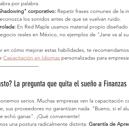
labra por palabra.  
"Shadowing" corporativo:
 Repetir frases comunes de la in
reconozca los sonidos antes de que se vuelvan ruido.  
rolada:
 En Red Maple usamos material propio diseñado 
negocio reales en México, no ejemplos de "Jane va al 
ar en cómo mejorar estas habilidades, te recomendamos 
e 
Capacitación en Idiomas
 personalizadas para empresa
asto? La pregunta que quita el sueño a Finanzas
onemos serios. Muchas empresas ven la capacitación c
e, sus proveedores no garantizan nada. "Bueno, si el a
le echó ganas". ¡Qué conveniente!
os una postura radicalmente distinta: 
Garantía de Apre