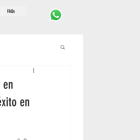
FAQs
l en
xito en