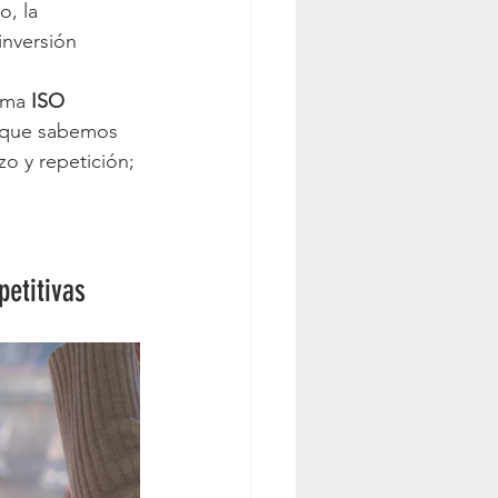
, la 
inversión 
rma 
ISO 
orque sabemos 
zo y repetición; 
petitivas