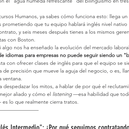
on el "agua húmeda refrescante" del bilingüismo en tre
es prometiendo que tu equipo hablará inglés nivel nativo
ontrato, y seis meses después tienes a los mismos geren
tas con Boston.
i algo nos ha enseñado la evolución del mercado labora
 de idiomas para empresas no puede seguir siendo un "b
sta con ofrecer clases de inglés para que el equipo se si
 de precisión que mueve la aguja del negocio, o es, llan
a ventana.
a despedazar los mitos, a hablar de por qué el reclutam
ejor aliado y cómo el 
listening
 —esa habilidad que todo
s lo que realmente cierra tratos.
nglés Intermedio": ¿Por qué seguimos contratand