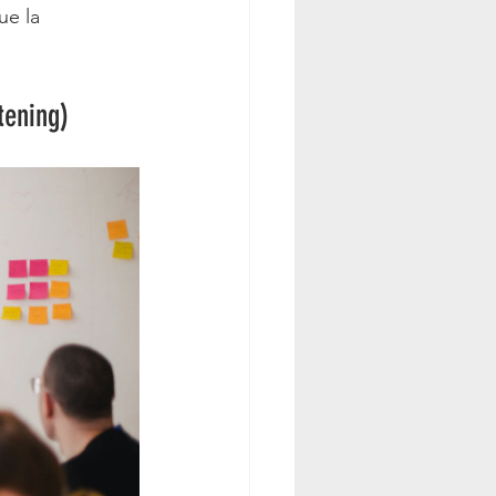
ue la 
tening)