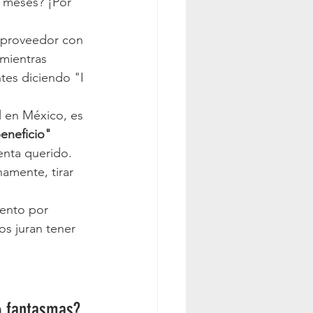
s meses? ¡Por 
 mientras 
tes diciendo "I 
l en México, es 
eneficio" 
enta querido. 
amente, tirar 
iento por 
s juran tener 
o fantasmas?