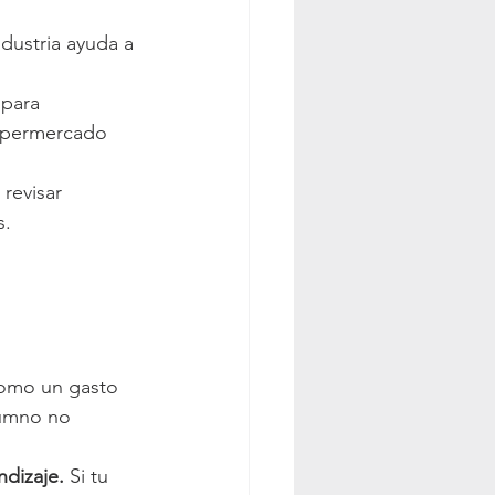
dustria ayuda a 
para 
supermercado 
revisar 
s.
omo un gasto 
lumno no 
ndizaje.
 Si tu 