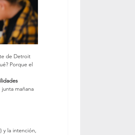
te de Detroit 
ué? Porque el 
lidades 
a junta mañana 
s
) y la intención, 