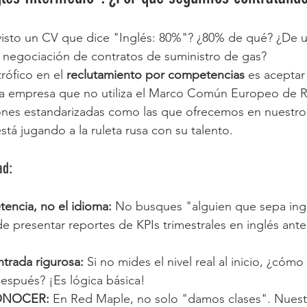
visto un CV que dice "Inglés: 80%"? ¿80% de qué? ¿De 
a negociación de contratos de suministro de gas?
rófico en el 
reclutamiento por competencias
 es aceptar
 la empresa que no utiliza el Marco Común Europeo de R
iones estandarizadas como las que ofrecemos en nuestro
está jugando a la ruleta rusa con su talento.
ad:
tencia, no el idioma:
 No busques "alguien que sepa ingl
e presentar reportes de KPIs trimestrales en inglés ant
ntrada rigurosa:
 Si no mides el nivel real al inicio, ¿cómo
después? ¡Es lógica básica!  
CONOCER:
 En Red Maple, no solo "damos clases". Nuest