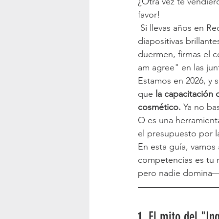
¿Otra vez te vendier
favor!

 Si llevas años en Recursos Humanos, ya sabes cómo funciona esto: llega un proveedor con 
diapositivas brillant
duermen, firmas el c
am agree" en las jun
Estamos en 2026, y s
que 
la capacitación
cosmético.
 Ya no ba
O es una herramienta
el presupuesto por l
En esta guía, vamos 
competencias es tu m
pero nadie domina— e
1. El mito del "I