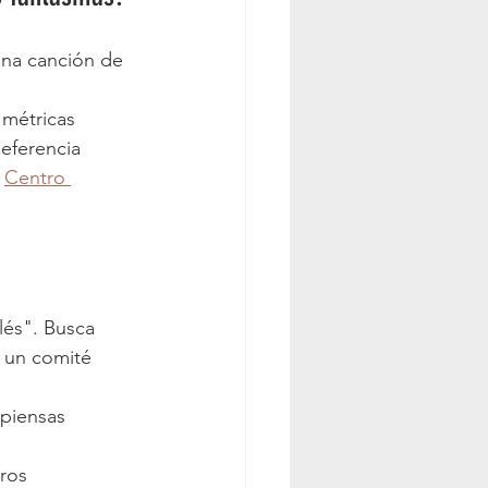
una canción de 
 métricas 
eferencia 
 
Centro 
és". Busca 
e un comité 
 piensas 
ros 